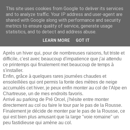
This site uses cookies from Google to deliver its services
BLOG
and to analyze traffic. Your IP address and user-agent are
shared with Google along with performance and security
metrics to ensure quality of service, generate usage
statistics, and to detect and address abuse.
jeudi 16 mai 2013
Espoir, éternel printemps.
LEARN MORE
GOT IT
Après un hiver qui, pour de nombreuses raisons, fut triste et
difficile, c'est avec beaucoup d'impatience que j'ai attendu
ce printemps qui finalement met beaucoup de temps à
s'installer.
Enfin, grâce à quelques rares journées chaudes et
ensoleillées qui ont permis la fonte des mètres de neige
accumulés cet hiver, je peux enfin monter au col de l'Alpe en
Chartreuse, un de mes endroits favoris.
Arrivé au parking de Pré Orcel, j'hésite entre monter
directement au col ou faire le tour par le pas de la Rousse.
Finalement je décide de monter par le pas de la Rousse, ce
qui est bien plus amusant que la large "voie romaine" un
peu fastidieuse qui amène au col.