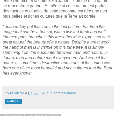
entre l'homme et la nature. Au Japon, l'homme et la nature
se rencontrent partout. Et même si cette nature est parfois
destructrice et cruelle, de cette rencontre est née une des
plus belles et riches cultures que la Terre ait portée.
I
deliberately
put
this tree
in the last
picture.
Far from the
image
that can
be
a
bonsai,
with a twisted
trunk and
well-
trimmed
pads
branches,
this tree
otherwise
expressed with
great
natural
the beauty
of the nature.
Despite
a great
work
,
the hand of
man is
invisible
on this
pine tree
.
It is
simply
stemming from the
encounter between man
and nature.
In
Japan
, man and
nature meet
everywhere.
And even if
this
nature is
sometimes destructive
and cruel
,
of
this union
was
born
one of the most
beautiful and rich
cultures
that the Earth
has ever known
.
Louis-Victor
à
07:22
Aucun commentaire:
Partager
dimanche 3 novembre 2013