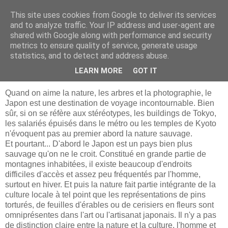
This site uses cookies from Google to deliver its services
BLOG
and to analyze traffic. Your IP address and user-agent are
shared with Google along with performance and security
metrics to ensure quality of service, generate usage
statistics, and to detect and address abuse.
samedi 30 novembre 2013
Japon
LEARN MORE
GOT IT
Quand on aime la nature, les arbres et la photographie, le
Japon est une destination de voyage incontournable. Bien
sûr, si on se réfère aux stéréotypes, les buildings de Tokyo,
les salariés épuisés dans le métro ou les temples de Kyoto
n'évoquent pas au premier abord la nature sauvage.
Et pourtant... D'abord le Japon est un pays bien plus
sauvage qu'on ne le croit. Constitué en grande partie de
montagnes inhabitées, il existe beaucoup d'endroits
difficiles d'accès et assez peu fréquentés par l'homme,
surtout en hiver. Et puis la nature fait partie intégrante de la
culture locale à tel point que les représentations de pins
torturés, de feuilles d'érables ou de cerisiers en fleurs sont
omniprésentes dans l'art ou l'artisanat japonais. Il n'y a pas
de distinction claire entre la nature et la culture, l'homme et