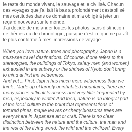
le reste du monde vivant, le sauvage et le civilisé. Chacun
des voyages que j'ai fait là bas a profondément déstabilisé
mes certitudes dans ce domaine et m'a obligé à jeter un
regard nouveau sur le monde.
J'ai décidé de mélanger toutes les photos, sans distinction
de thèmes ou de chronologie, puisque c'est ce qui me paraît
le plus conforme à mes impressions de voyage.
When you love nature, trees and photography, Japan is a
must-see travel destinations.
Of course, if one refers to the
stereotypes, the buildings of Tokyo, salary men (and women)
exhausted in the subway or the shrines of Kyoto don't bring
to mind at first the wilderness.
And yet ...
First, Japan has much more wilderness than we
think .
Made up of largely uninhabited mountains, there are
many places difficult to access and very little frequented by
men, especially in winter.
And then, nature is an integral part
of the local culture to the point that representations of
tortured pines, maple leaves or cherry blossoms trees are
everywhere in Japanese art or craft.
There is no clear
distinction between the nature and the culture, the man and
the rest of the living world, the wild and the civilized.
Every